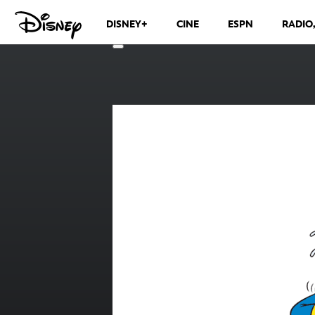
DISNEY+
CINE
ESPN
RADIO
CANALES DE TELEVISIÓN
VER MÁS