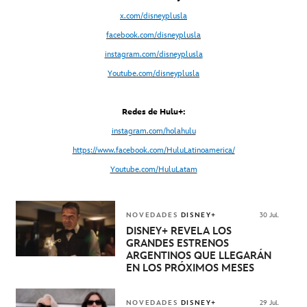
x.com/disneyplusla
facebook.com/disneyplusla
instagram.com/disneyplusla
Youtube.com/disneyplusla
Redes de Hulu+:
instagram.com/holahulu
https://www.facebook.com/HuluLatinoamerica/
Youtube.com/HuluLatam
NOVEDADES
DISNEY+
30 Jul.
DISNEY+ REVELA LOS
GRANDES ESTRENOS
ARGENTINOS QUE LLEGARÁN
EN LOS PRÓXIMOS MESES
NOVEDADES
DISNEY+
29 Jul.