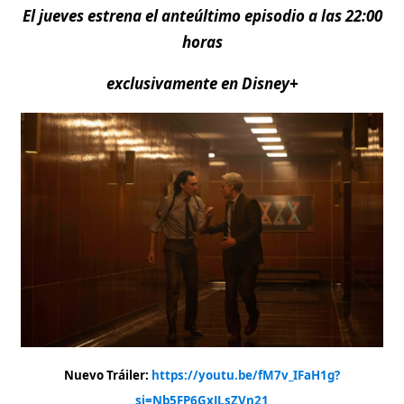
El jueves estrena el anteúltimo episodio a las 22:00
horas
exclusivamente en Disney+
Nuevo Tráiler:
https://youtu.be/fM7v_IFaH1g?
si=Nb5FP6GxJLsZVn21