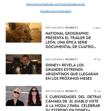
https://www.facebook.com/HuluLatinoamerica/
Youtube.com/HuluLatam
NOVEDADES
DISNEY+
6 Ago.
NATIONAL GEOGRAPHIC
PRESENTA EL TRÁILER DE
LEÓN
, UNA ÉPICA SERIE
DOCUMENTAL DE CUATRO
EPISODIOS QUE NARRA LA
EXTRAORDINARIA EVOLUCIÓN
DE UN CACHORRO DE LEÓN
NOVEDADES
DISNEY+
30 Jul.
HASTA QUE SE CONVIERTE EN
DISNEY+ REVELA LOS
REY
GRANDES ESTRENOS
ARGENTINOS QUE LLEGARÁN
EN LOS PRÓXIMOS MESES
NOVEDADES
DISNEY+
29 Jul.
5 CURIOSIDADES DEL DETRÁS DE
CÁMARA DE
EL DIABLO VISTE
A LA MODA 2
PARA CELEBRAR
SU ESTRENO EN DISNEY+