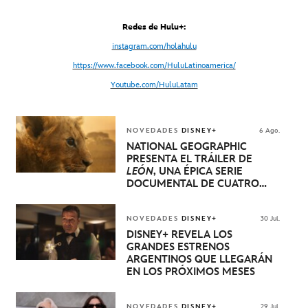
Redes de Hulu+:
instagram.com/holahulu
https://www.facebook.com/HuluLatinoamerica/
Youtube.com/HuluLatam
NOVEDADES
DISNEY+
6 Ago.
NATIONAL GEOGRAPHIC
PRESENTA EL TRÁILER DE
LEÓN
, UNA ÉPICA SERIE
DOCUMENTAL DE CUATRO
EPISODIOS QUE NARRA LA
EXTRAORDINARIA EVOLUCIÓN
DE UN CACHORRO DE LEÓN
NOVEDADES
DISNEY+
30 Jul.
HASTA QUE SE CONVIERTE EN
DISNEY+ REVELA LOS
REY
GRANDES ESTRENOS
ARGENTINOS QUE LLEGARÁN
EN LOS PRÓXIMOS MESES
NOVEDADES
DISNEY+
29 Jul.