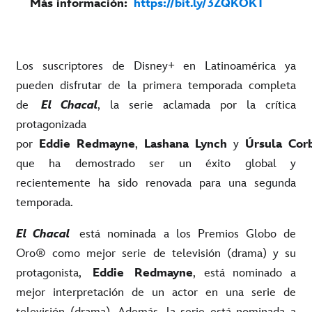
Más información:
https://bit.ly/3ZQKOKT
Los suscriptores de Disney+ en Latinoamérica ya
pueden disfrutar de la primera temporada completa
de
El Chacal
, la serie aclamada por la crítica
protagonizada
por
Eddie
Redmayne
,
Lashana
Lynch
y
Úrsula
Cor
que ha demostrado ser un éxito global y
recientemente ha sido renovada para una segunda
temporada.
El Chacal
está nominada a los Premios Globo de
Oro® como mejor serie de televisión (drama) y su
protagonista,
Eddie
Redmayne
, está nominado a
mejor interpretación de un actor en una serie de
televisión (drama). Además, la serie está nominada a