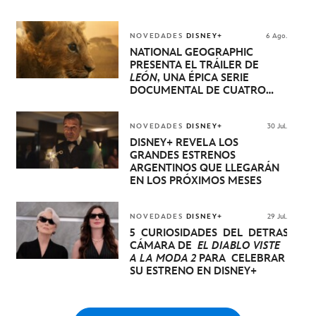
NOVEDADES
DISNEY+
6 Ago.
NATIONAL GEOGRAPHIC
PRESENTA EL TRÁILER DE
LEÓN
, UNA ÉPICA SERIE
DOCUMENTAL DE CUATRO
EPISODIOS QUE NARRA LA
EXTRAORDINARIA EVOLUCIÓN
DE UN CACHORRO DE LEÓN
NOVEDADES
DISNEY+
30 Jul.
HASTA QUE SE CONVIERTE EN
DISNEY+ REVELA LOS
REY
GRANDES ESTRENOS
ARGENTINOS QUE LLEGARÁN
EN LOS PRÓXIMOS MESES
NOVEDADES
DISNEY+
29 Jul.
5 CURIOSIDADES DEL DETRÁS DE
CÁMARA DE
EL DIABLO VISTE
A LA MODA 2
PARA CELEBRAR
SU ESTRENO EN DISNEY+