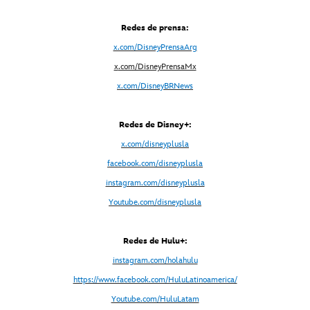
Redes de prensa:
x.com/DisneyPrensaArg
x
.com/DisneyPrensaMx
x.com/DisneyBRNews
Redes de Disney+:
x.com/disneyplusla
facebook.com/disneyplusla
instagram.com/disneyplusla
Youtube.com/disneyplusla
Redes de Hulu+:
instagram.com/holahulu
https://www.facebook.com/HuluLatinoamerica/
Youtube.com/HuluLatam