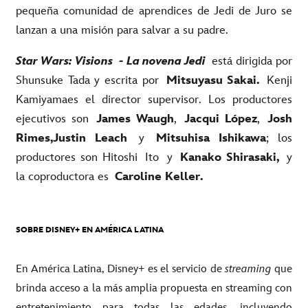
pequeña comunidad de aprendices de Jedi de Juro se
lanzan a una misión para salvar a su padre.
Star Wars: Visions - La novena Jedi
está dirigida por
Shunsuke Tada y escrita por
Mitsuyasu Sakai.
Kenji
Kamiyama
es el director supervisor. Los productores
ejecutivos son
James Waugh
,
Jacqui López
,
Josh
Rimes,
Justin Leach
y
Mitsuhisa Ishikawa
; los
productores son Hitoshi Ito y
Kanako Shirasaki,
y
la coproductora es
Caroline Keller.
SOBRE DISNEY+ EN AMÉRICA LATINA
En América Latina, Disney+ es el servicio de
streaming
que
brinda acceso a la más amplia propuesta en streaming con
entretenimiento para todas las edades, incluyendo