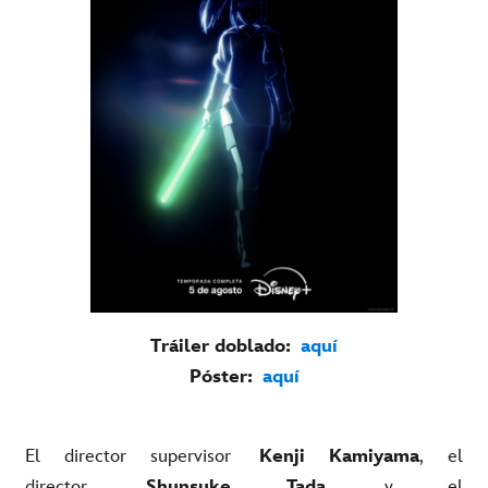
Tráiler doblado:
aquí
Póster:
aquí
El director supervisor
Kenji Kamiyama
, el
director
Shunsuke Tada
y el