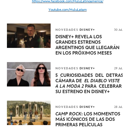
https://www.facebook.com/HuluLatinoamerica/
Youtube.com/HuluLatam
NOVEDADES
DISNEY+
30 Jul.
DISNEY+ REVELA LOS
GRANDES ESTRENOS
ARGENTINOS QUE LLEGARÁN
EN LOS PRÓXIMOS MESES
NOVEDADES
DISNEY+
29 Jul.
5 CURIOSIDADES DEL DETRÁS DE
CÁMARA DE
EL DIABLO VISTE
A LA MODA 2
PARA CELEBRAR
SU ESTRENO EN DISNEY+
NOVEDADES
DISNEY+
28 Jul.
CAMP ROCK
: LOS MOMENTOS
MÁS ICÓNICOS DE LAS DOS
PRIMERAS PELÍCULAS