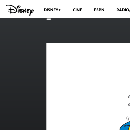
DISNEY+
CINE
ESPN
RADIO
CANALES DE TELEVISIÓN
VER MÁS