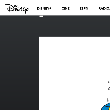
DISNEY+
CINE
ESPN
RADIO
CANALES DE TELEVISIÓN
VER MÁS