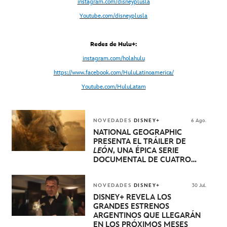
instagram.com/disneyplusla
Youtube.com/disneyplusla
Redes de Hulu+:
instagram.com/holahulu
https://www.facebook.com/HuluLatinoamerica/
Youtube.com/HuluLatam
NOVEDADES
DISNEY+
6 Ago.
NATIONAL GEOGRAPHIC
PRESENTA EL TRÁILER DE
LEÓN
, UNA ÉPICA SERIE
DOCUMENTAL DE CUATRO
EPISODIOS QUE NARRA LA
EXTRAORDINARIA EVOLUCIÓN
DE UN CACHORRO DE LEÓN
NOVEDADES
DISNEY+
30 Jul.
HASTA QUE SE CONVIERTE EN
DISNEY+ REVELA LOS
REY
GRANDES ESTRENOS
ARGENTINOS QUE LLEGARÁN
EN LOS PRÓXIMOS MESES