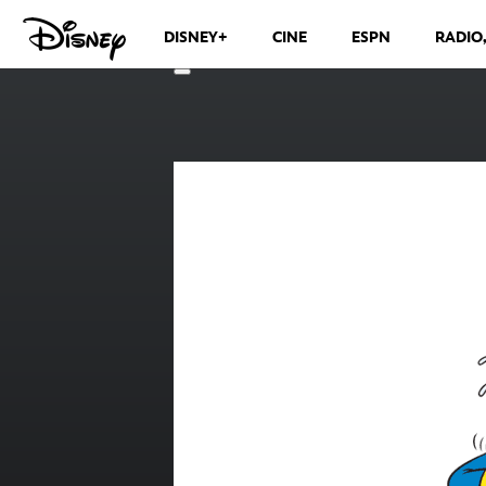
DISNEY+
CINE
ESPN
RADIO
CANALES DE TELEVISIÓN
VER MÁS