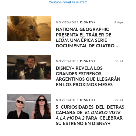
Youtube.com/HuluLatam
NOVEDADES
DISNEY+
6 Ago.
NATIONAL GEOGRAPHIC
PRESENTA EL TRÁILER DE
LEÓN
, UNA ÉPICA SERIE
DOCUMENTAL DE CUATRO
EPISODIOS QUE NARRA LA
EXTRAORDINARIA EVOLUCIÓN
DE UN CACHORRO DE LEÓN
NOVEDADES
DISNEY+
30 Jul.
HASTA QUE SE CONVIERTE EN
DISNEY+ REVELA LOS
REY
GRANDES ESTRENOS
ARGENTINOS QUE LLEGARÁN
EN LOS PRÓXIMOS MESES
NOVEDADES
DISNEY+
29 Jul.
5 CURIOSIDADES DEL DETRÁS DE
CÁMARA DE
EL DIABLO VISTE
A LA MODA 2
PARA CELEBRAR
SU ESTRENO EN DISNEY+