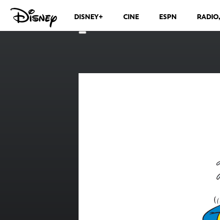
DISNEY+
CINE
ESPN
RADIO
CANALES DE TELEVISIÓN
VER MÁS