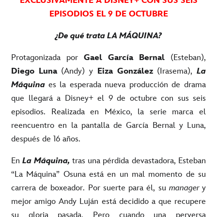
EXCLUSIVAMENTE A DISNEY+ CON SUS SEIS
EPISODIOS EL 9 DE OCTUBRE
¿De qué trata LA MÁQUINA?
Protagonizada por
Gael García Bernal
(Esteban),
Diego Luna
(Andy) y
Eiza González
(Irasema),
La
Máquina
es la esperada nueva producción de drama
que llegará a Disney+ el 9 de octubre con sus seis
episodios. Realizada en México, la serie marca el
reencuentro en la pantalla de García Bernal y Luna,
después de 16 años.
En
La Máquina,
tras una pérdida devastadora, Esteban
“La Máquina” Osuna está en un mal momento de su
carrera de boxeador. Por suerte para él, su
manager
y
mejor amigo Andy Luján está decidido a que recupere
su gloria pasada. Pero cuando una perversa