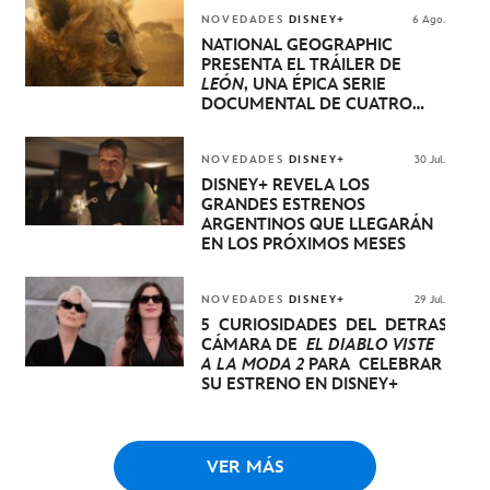
NOVEDADES
DISNEY+
6 Ago.
NATIONAL GEOGRAPHIC
PRESENTA EL TRÁILER DE
LEÓN
, UNA ÉPICA SERIE
DOCUMENTAL DE CUATRO
EPISODIOS QUE NARRA LA
EXTRAORDINARIA EVOLUCIÓN
DE UN CACHORRO DE LEÓN
NOVEDADES
DISNEY+
30 Jul.
HASTA QUE SE CONVIERTE EN
DISNEY+ REVELA LOS
REY
GRANDES ESTRENOS
ARGENTINOS QUE LLEGARÁN
EN LOS PRÓXIMOS MESES
NOVEDADES
DISNEY+
29 Jul.
5 CURIOSIDADES DEL DETRÁS DE
CÁMARA DE
EL DIABLO VISTE
A LA MODA 2
PARA CELEBRAR
SU ESTRENO EN DISNEY+
VER MÁS