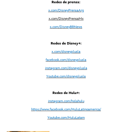
Redes de prensa:
x.com/DisneyPrensaArg
x
.com/DisneyPrensaMx
x.com/DisneyBRNews
Redes de Disney+:
x.com/disneyplusla
facebook.com/disneyplusla
instagram.com/disneyplusla
Youtube.com/disneyplusla
Redes de Hulu+:
instagram.com/holahulu
https://www.facebook.com/HuluLatinoamerica/
Youtube.com/HuluLatam