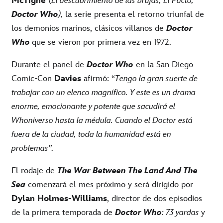
McTighe
(
El descubrimiento de las brujas, El Pacto,
Doctor Who
),
la serie presenta el retorno triunfal de
los demonios marinos, clásicos villanos de
Doctor
Who
que se vieron por primera vez en 1972.
Durante el panel de
Doctor Who
en la San Diego
Comic-Con
Davies
afirmó: “
Tengo la gran suerte de
trabajar con un elenco magnífico. Y este es un drama
enorme, emocionante y potente que sacudirá el
Whoniverso
hasta la médula. Cuando el Doctor está
fuera de la ciudad, toda la humanidad está en
problemas”.
El rodaje de
The War Between The Land And The
Sea
comenzará el mes próximo y será dirigido por
Dylan Holmes-Williams
, director de dos episodios
de la primera temporada de
Doctor Who
: 73 yardas
y