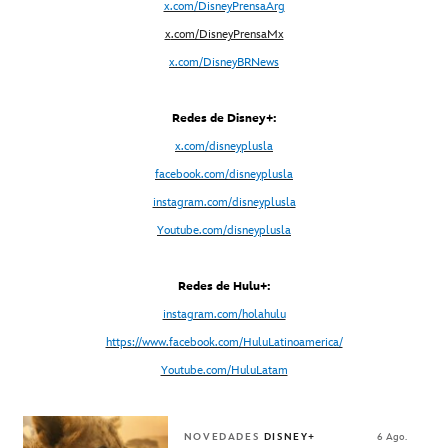
x.com/DisneyPrensaArg
x
.com/DisneyPrensaMx
x.com/DisneyBRNews
Redes de Disney+:
x.com/disneyplusla
facebook.com/disneyplusla
instagram.com/disneyplusla
Youtube.com/disneyplusla
Redes de Hulu+:
instagram.com/holahulu
https://www.facebook.com/HuluLatinoamerica/
Youtube.com/HuluLatam
NOVEDADES
DISNEY+
6 Ago.