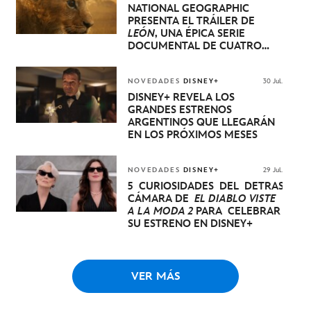
NATIONAL GEOGRAPHIC
PRESENTA EL TRÁILER DE
LEÓN
, UNA ÉPICA SERIE
DOCUMENTAL DE CUATRO
EPISODIOS QUE NARRA LA
EXTRAORDINARIA EVOLUCIÓN
DE UN CACHORRO DE LEÓN
NOVEDADES
DISNEY+
30 Jul.
HASTA QUE SE CONVIERTE EN
DISNEY+ REVELA LOS
REY
GRANDES ESTRENOS
ARGENTINOS QUE LLEGARÁN
EN LOS PRÓXIMOS MESES
NOVEDADES
DISNEY+
29 Jul.
5 CURIOSIDADES DEL DETRÁS DE
CÁMARA DE
EL DIABLO VISTE
A LA MODA 2
PARA CELEBRAR
SU ESTRENO EN DISNEY+
VER MÁS