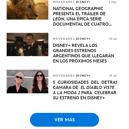
NOVEDADES
DISNEY+
6 Ago.
NATIONAL GEOGRAPHIC
PRESENTA EL TRÁILER DE
LEÓN
, UNA ÉPICA SERIE
DOCUMENTAL DE CUATRO
EPISODIOS QUE NARRA LA
EXTRAORDINARIA EVOLUCIÓN
DE UN CACHORRO DE LEÓN
NOVEDADES
DISNEY+
30 Jul.
HASTA QUE SE CONVIERTE EN
DISNEY+ REVELA LOS
REY
GRANDES ESTRENOS
ARGENTINOS QUE LLEGARÁN
EN LOS PRÓXIMOS MESES
NOVEDADES
DISNEY+
29 Jul.
5 CURIOSIDADES DEL DETRÁS DE
CÁMARA DE
EL DIABLO VISTE
A LA MODA 2
PARA CELEBRAR
SU ESTRENO EN DISNEY+
VER MÁS