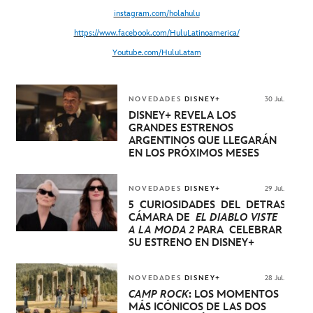
instagram.com/holahulu
https://www.facebook.com/HuluLatinoamerica/
Youtube.com/HuluLatam
NOVEDADES
DISNEY+
30 Jul.
DISNEY+ REVELA LOS
GRANDES ESTRENOS
ARGENTINOS QUE LLEGARÁN
EN LOS PRÓXIMOS MESES
NOVEDADES
DISNEY+
29 Jul.
5 CURIOSIDADES DEL DETRÁS DE
CÁMARA DE
EL DIABLO VISTE
A LA MODA 2
PARA CELEBRAR
SU ESTRENO EN DISNEY+
NOVEDADES
DISNEY+
28 Jul.
CAMP ROCK
: LOS MOMENTOS
MÁS ICÓNICOS DE LAS DOS