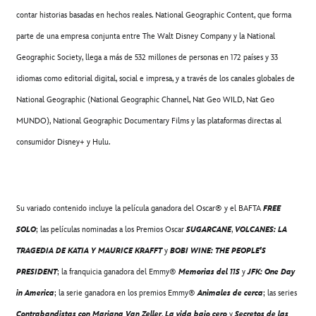
contar historias basadas en hechos reales. National Geographic Content, que forma
parte de una empresa conjunta entre The Walt Disney Company y la National
Geographic Society, llega a más de 532 millones de personas en 172 países y 33
idiomas como editorial digital, social e impresa, y a través de los canales globales de
National Geographic (National Geographic Channel, Nat Geo WILD, Nat Geo
MUNDO), National Geographic Documentary Films y las plataformas directas al
consumidor Disney+ y Hulu.
Su variado contenido incluye la película ganadora del Oscar® y el BAFTA
FREE
SOLO
; las películas nominadas a los Premios Oscar
SUGARCANE
,
VOLCANES: LA
TRAGEDIA DE KATIA Y MAURICE KRAFFT
y
BOBI WINE: THE PEOPLE'S
PRESIDENT
; la franquicia ganadora del Emmy®
Memorias del 11S
y
JFK: One Day
in America
; la serie ganadora en los premios Emmy®
Animales de cerca
; las series
Contrabandistas con Mariana Van Zeller
,
La vida bajo cero
y
Secretos de las