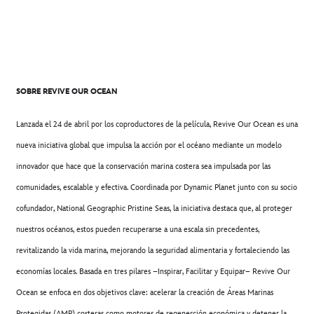
SOBRE REVIVE OUR OCEAN
Lanzada el 24 de abril por los coproductores de la película, Revive Our Ocean es una
nueva iniciativa global que impulsa la acción por el océano mediante un modelo
innovador que hace que la conservación marina costera sea impulsada por las
comunidades, escalable y efectiva. Coordinada por Dynamic Planet junto con su socio
cofundador, National Geographic Pristine Seas, la iniciativa destaca que, al proteger
nuestros océanos, estos pueden recuperarse a una escala sin precedentes,
revitalizando la vida marina, mejorando la seguridad alimentaria y fortaleciendo las
economías locales. Basada en tres pilares –Inspirar, Facilitar y Equipar– Revive Our
Ocean se enfoca en dos objetivos clave: acelerar la creación de Áreas Marinas
Protegidas (AMP) costeras como motores de regenerción económica y detener la