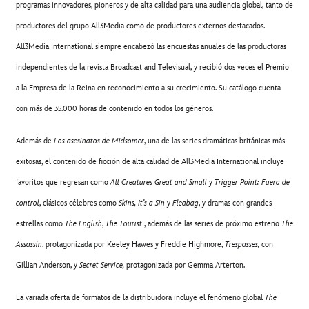
programas innovadores, pioneros y de alta calidad para una audiencia global, tanto de
productores del grupo All3Media como de productores externos destacados.
All3Media International siempre encabezó las encuestas anuales de las productoras
independientes de la revista Broadcast and Televisual, y recibió dos veces el Premio
a la Empresa de la Reina en reconocimiento a su crecimiento. Su catálogo cuenta
con más de 35.000 horas de contenido en todos los géneros.
Además de
Los asesinatos de Midsomer
, una de las series dramáticas británicas más
exitosas, el contenido de ficción de alta calidad de All3Media International incluye
favoritos que regresan como
All Creatures Great and Small
y
Trigger Point: Fuera de
control
, clásicos célebres como
Skins, It’s a Sin
y
Fleabag
, y dramas con grandes
estrellas como
The English
,
The Tourist
, además de las series de próximo estreno
The
Assassin
, protagonizada por Keeley Hawes y Freddie Highmore,
Trespasses,
con
Gillian Anderson, y
Secret Service,
protagonizada por Gemma Arterton.
La variada oferta de formatos de la distribuidora incluye el fenómeno global
The