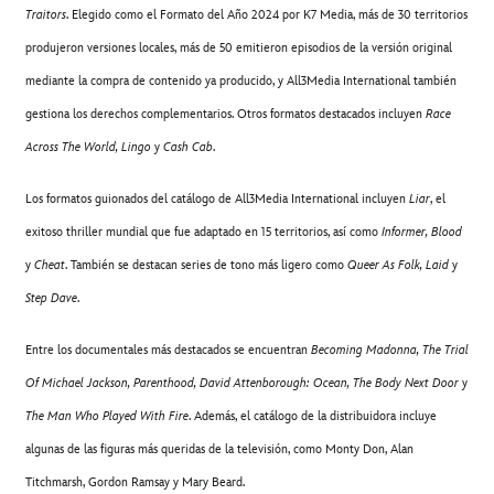
Traitors
. Elegido como el Formato del Año 2024 por K7 Media, más de 30 territorios
produjeron versiones locales, más de 50 emitieron episodios de la versión original
mediante la compra de contenido ya producido, y All3Media International también
gestiona los derechos complementarios. Otros formatos destacados incluyen
Race
Across The World, Lingo
y
Cash Cab
.
Los formatos guionados del catálogo de All3Media International incluyen
Liar
, el
exitoso thriller mundial que fue adaptado en 15 territorios, así como
Informer, Blood
y
Cheat
. También se destacan series de tono más ligero como
Queer As Folk, Laid
y
Step Dave
.
Entre los documentales más destacados se encuentran
Becoming Madonna, The Trial
Of Michael Jackson, Parenthood, David Attenborough: Ocean, The Body Next Door
y
The Man Who Played With Fire
. Además, el catálogo de la distribuidora incluye
algunas de las figuras más queridas de la televisión, como Monty Don, Alan
Titchmarsh, Gordon Ramsay y Mary Beard.