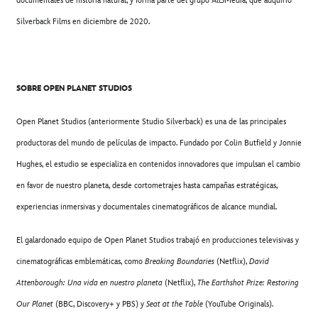
documentales de historia natural, y forma parte del grupo All3Media, que adquirió
Silverback Films en diciembre de 2020.
SOBRE OPEN PLANET STUDIOS
Open Planet Studios (anteriormente Studio Silverback) es una de las principales
productoras del mundo de películas de impacto. Fundado por Colin Butfield y Jonnie
Hughes, el estudio se especializa en contenidos innovadores que impulsan el cambio
en favor de nuestro planeta, desde cortometrajes hasta campañas estratégicas,
experiencias inmersivas y documentales cinematográficos de alcance mundial.
El galardonado equipo de Open Planet Studios trabajó en producciones televisivas y
cinematográficas emblemáticas, como
Breaking Boundaries
(Netflix),
David
Attenborough: Una vida en nuestro planeta
(Netflix),
The Earthshot Prize: Restoring
Our Planet
(BBC, Discovery+ y PBS) y
Seat at the Table
(YouTube Originals).