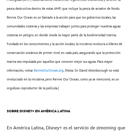
pesca destructiva dentro de estas AMP, que incluye la pesca de arrastre de fondo.
Revive Our Ocean es un llamado a la acción para que los gobiernos locales, las
comunidades costeras y las empresas trabajen juntos para proteger nuestras aguas
costeras en peligro, en donde reside la mayor parte de la biodiversidad marina.
Fundada en los conocimientos y la acción locales, la iniciativa involucra a líderes de
conservación oceánica de primer nivel en cada país, asegurando que la protección
marina sea impulsada por aquellos que conocen mejor sus aguas. Para mayor
información, visitar
ReviveOurOcean.org
. (Nota: Sir David Attenborough no está
involucrado en la iniciativa, pero Revive Our Ocean, como ya se mencionó, es un
orgulloso coproductor de la película.)
SOBRE DISNEY+ EN AMÉRICA LATINA
En América Latina, Disney+ es el servicio de
streaming
que