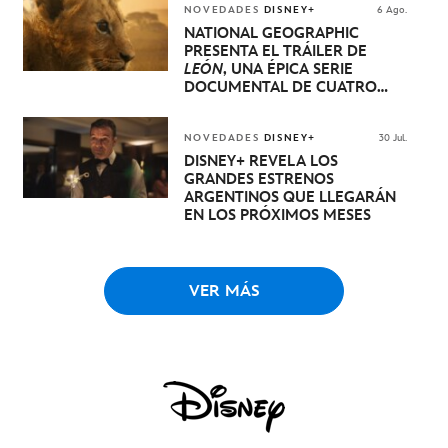
NOVEDADES
DISNEY+
6 Ago.
NATIONAL GEOGRAPHIC
PRESENTA EL TRÁILER DE
LEÓN
, UNA ÉPICA SERIE
DOCUMENTAL DE CUATRO
EPISODIOS QUE NARRA LA
EXTRAORDINARIA EVOLUCIÓN
DE UN CACHORRO DE LEÓN
NOVEDADES
DISNEY+
30 Jul.
HASTA QUE SE CONVIERTE EN
DISNEY+ REVELA LOS
REY
GRANDES ESTRENOS
ARGENTINOS QUE LLEGARÁN
EN LOS PRÓXIMOS MESES
VER MÁS