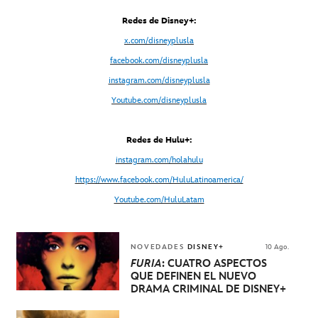
Redes de Disney+:
x.com/disneyplusla
facebook.com/disneyplusla
instagram.com/disneyplusla
Youtube.com/disneyplusla
Redes de Hulu+:
instagram.com/holahulu
https://www.facebook.com/HuluLatinoamerica/
Youtube.com/HuluLatam
NOVEDADES
DISNEY+
10 Ago.
FURIA
: CUATRO ASPECTOS
QUE DEFINEN EL NUEVO
DRAMA CRIMINAL DE DISNEY+