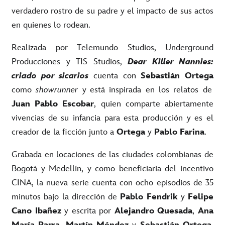
verdadero rostro de su padre y el impacto de sus actos
en quienes lo rodean.
Realizada por Telemundo Studios, Underground
Producciones y TIS Studios,
Dear Killer Nannies:
criado por sicarios
cuenta con
Sebastián Ortega
como
showrunner
y
está inspirada en los relatos
de
Juan Pablo Escobar
, quien comparte abiertamente
vivencias de su infancia para esta producción y es el
creador de la ficción junto a
Ortega
y
Pablo Farina
.
Grabada en locaciones de las ciudades colombianas
de
Bogotá y Medellín, y como beneficiaria del incentivo
CINA,
la nueva serie cuenta con ocho episodios de 35
minutos bajo la dirección de
Pablo Fendrik
y
Felipe
Cano Ibañez
y escrita por
Alejandro Quesada
,
Ana
María Parra
,
Martín Méndez
y
Sebastián Ortega
.