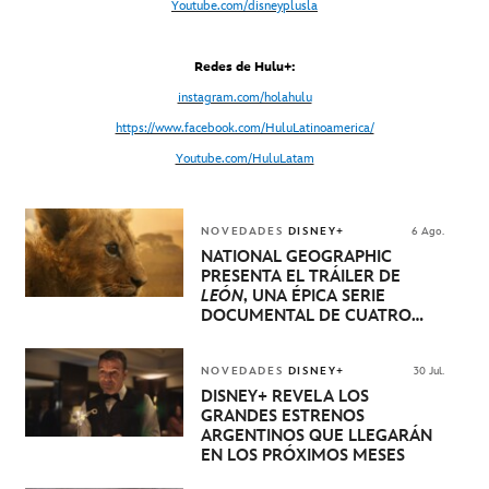
Youtube.com/disneyplusla
Redes de Hulu+:
instagram.com/holahulu
https://www.facebook.com/HuluLatinoamerica/
Youtube.com/HuluLatam
NOVEDADES
DISNEY+
6 Ago.
NATIONAL GEOGRAPHIC
PRESENTA EL TRÁILER DE
LEÓN
, UNA ÉPICA SERIE
DOCUMENTAL DE CUATRO
EPISODIOS QUE NARRA LA
EXTRAORDINARIA EVOLUCIÓN
DE UN CACHORRO DE LEÓN
NOVEDADES
DISNEY+
30 Jul.
HASTA QUE SE CONVIERTE EN
DISNEY+ REVELA LOS
REY
GRANDES ESTRENOS
ARGENTINOS QUE LLEGARÁN
EN LOS PRÓXIMOS MESES