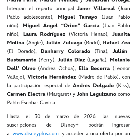
I
ntegran el reparto principal
Janer Villareal
(Juan
Pablo adolescente),
Miguel Tamayo
(Juan Pablo
niño),
Miguel Ángel “Orion" García
(Juan Pablo
niño),
Laura Rodríguez
(Victoria Henao),
Juanita
Molina
(Angie),
Julián Zuluaga
(Rodri),
Rafael Zea
(El Dorado),
Danharry Colorado
(Tina),
Julián
Bustamante
(Yerry),
Julián Díaz
(Lagaña),
Melanie
Dell’ Olmo
(Andrea Ochoa),
Ella Becerra
(Leonor
Vallejo),
Victoria Hernández
(Madre de Pablo), con
la participación especial de
Andrés Delgado
(Kiss),
Carmen Electra
(Margaret) y
John Leguizamo
como
Pablo Escobar Gaviria.
Hasta el 30 de marzo de 2026, las nuevas
suscripciones de Disney+ podrán ingresar
a
www.disneyplus.com
y acceder a una oferta por un