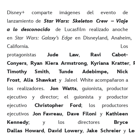
Disney+ comparte imágenes del evento de
lanzamiento de
Star Wars:
Skeleton
Crew
– Viaje
a lo desconocido
de Lucasfilm realizado anoche
en
Star
Wars
:
Galaxy’s
Edge
en
Disneyland,
Anaheim,
California. Los
protagonistas
Jude
Law
,
Ravi
Cabot-
Conyers
,
Ryan
Kiera
Armstrong
,
Kyriana
Kratter
,
Timothy Smith
,
Tunde
Adebimpe
,
Nick
Frost
,
Alia
Shawkat
y
Jaleel
White acompañaron a
los realizadores.
Jon Watts
, guionista, productor
ejecutivo y director; el guionista y productor
ejecutivo
Christopher Ford
; los productores
ejecutivos
Jon Favreau
,
Dave
Filoni
y
Kathleen
Kennedy
; y los directores
Bryce
Dallas
Howard
,
David
Lowery
,
Jake
Schreier
y
Le