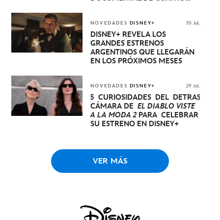
EPISODIOS QUE NARRA LA
EXTRAORDINARIA EVOLUCIÓN
DE UN CACHORRO DE LEÓN
NOVEDADES
DISNEY+
30 Jul.
HASTA QUE SE CONVIERTE EN
DISNEY+ REVELA LOS
REY
GRANDES ESTRENOS
ARGENTINOS QUE LLEGARÁN
EN LOS PRÓXIMOS MESES
NOVEDADES
DISNEY+
29 Jul.
5 CURIOSIDADES DEL DETRÁS DE
CÁMARA DE
EL DIABLO VISTE
A LA MODA 2
PARA CELEBRAR
SU ESTRENO EN DISNEY+
VER MÁS