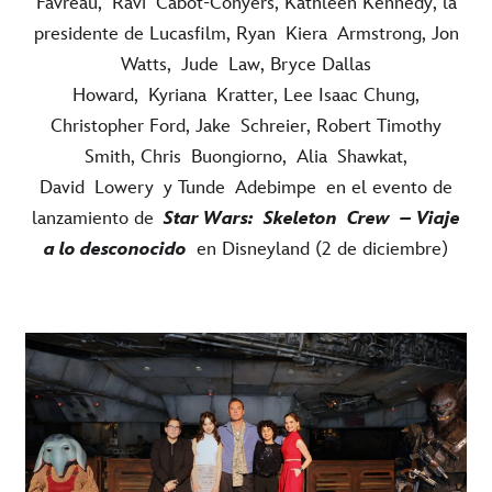
Favreau,
Ravi
Cabot-
Conyers
, Kathleen Kennedy, la
presidente de Lucasfilm, Ryan
Kiera
Armstrong, Jon
Watts,
Jude
Law
, Bryce Dallas
Howard,
Kyriana
Kratter
, Lee Isaac Chung,
Christopher Ford, Jake
Schreier
, Robert Timothy
Smith, Chris
Buongiorno
,
Alia
Shawkat,
David
Lowery
y Tunde
Adebimpe
en el evento de
lanzamiento de
Star Wars:
Skeleton
Crew
– Viaje
a lo desconocido
en Disneyland (2 de diciembre)