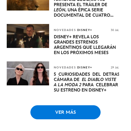
PRESENTA EL TRÁILER DE
LEÓN
, UNA ÉPICA SERIE
DOCUMENTAL DE CUATRO
EPISODIOS QUE NARRA LA
EXTRAORDINARIA EVOLUCIÓN
DE UN CACHORRO DE LEÓN
NOVEDADES
DISNEY+
30 Jul.
HASTA QUE SE CONVIERTE EN
DISNEY+ REVELA LOS
REY
GRANDES ESTRENOS
ARGENTINOS QUE LLEGARÁN
EN LOS PRÓXIMOS MESES
NOVEDADES
DISNEY+
29 Jul.
5 CURIOSIDADES DEL DETRÁS DE
CÁMARA DE
EL DIABLO VISTE
A LA MODA 2
PARA CELEBRAR
SU ESTRENO EN DISNEY+
VER MÁS