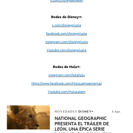
x.com/DisneyBRNews
Redes de Disney+:
x.com/disneyplusla
facebook.com/disneyplusla
instagram.com/disneyplusla
Youtube.com/disneyplusla
Redes de Hulu+:
instagram.com/holahulu
https://www.facebook.com/HuluLatinoamerica/
Youtube.com/HuluLatam
NOVEDADES
DISNEY+
6 Ago.
NATIONAL GEOGRAPHIC
PRESENTA EL TRÁILER DE
LEÓN
, UNA ÉPICA SERIE