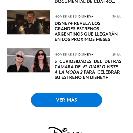
DOCUMENTAL DE CUATRO
EPISODIOS QUE NARRA LA
EXTRAORDINARIA EVOLUCIÓN
DE UN CACHORRO DE LEÓN
NOVEDADES
DISNEY+
30 Jul.
HASTA QUE SE CONVIERTE EN
DISNEY+ REVELA LOS
REY
GRANDES ESTRENOS
ARGENTINOS QUE LLEGARÁN
EN LOS PRÓXIMOS MESES
NOVEDADES
DISNEY+
29 Jul.
5 CURIOSIDADES DEL DETRÁS DE
CÁMARA DE
EL DIABLO VISTE
A LA MODA 2
PARA CELEBRAR
SU ESTRENO EN DISNEY+
VER MÁS