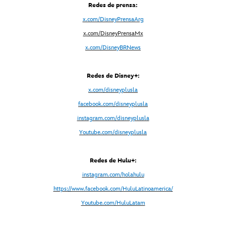
Redes de prensa:
x.com/DisneyPrensaArg
x
.com/DisneyPrensaMx
x.com/DisneyBRNews
Redes de Disney+:
x.com/disneyplusla
facebook.com/disneyplusla
instagram.com/disneyplusla
Youtube.com/disneyplusla
Redes de Hulu+:
instagram.com/holahulu
https://www.facebook.com/HuluLatinoamerica/
Youtube.com/HuluLatam