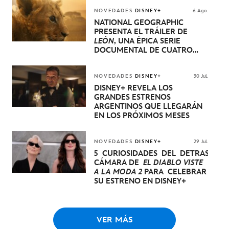
NOVEDADES
DISNEY+
6 Ago.
NATIONAL GEOGRAPHIC
PRESENTA EL TRÁILER DE
LEÓN
, UNA ÉPICA SERIE
DOCUMENTAL DE CUATRO
EPISODIOS QUE NARRA LA
EXTRAORDINARIA EVOLUCIÓN
DE UN CACHORRO DE LEÓN
NOVEDADES
DISNEY+
30 Jul.
HASTA QUE SE CONVIERTE EN
DISNEY+ REVELA LOS
REY
GRANDES ESTRENOS
ARGENTINOS QUE LLEGARÁN
EN LOS PRÓXIMOS MESES
NOVEDADES
DISNEY+
29 Jul.
5 CURIOSIDADES DEL DETRÁS DE
CÁMARA DE
EL DIABLO VISTE
A LA MODA 2
PARA CELEBRAR
SU ESTRENO EN DISNEY+
VER MÁS