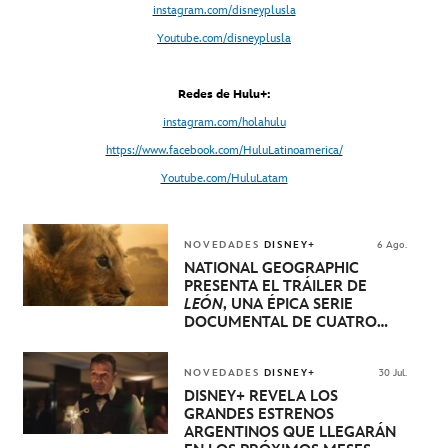
instagram.com/disneyplusla
Youtube.com/disneyplusla
Redes de Hulu+:
instagram.com/holahulu
https://www.facebook.com/HuluLatinoamerica/
Youtube.com/HuluLatam
NOVEDADES
DISNEY+
6 Ago.
NATIONAL GEOGRAPHIC
PRESENTA EL TRÁILER DE
LEÓN
, UNA ÉPICA SERIE
DOCUMENTAL DE CUATRO
EPISODIOS QUE NARRA LA
EXTRAORDINARIA EVOLUCIÓN
DE UN CACHORRO DE LEÓN
NOVEDADES
DISNEY+
30 Jul.
HASTA QUE SE CONVIERTE EN
DISNEY+ REVELA LOS
REY
GRANDES ESTRENOS
ARGENTINOS QUE LLEGARÁN