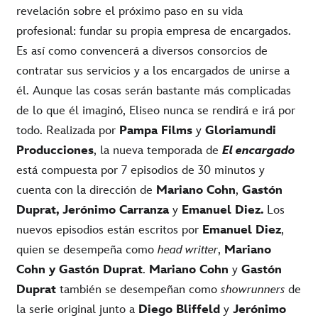
revelación sobre el próximo paso en su vida
profesional: fundar su propia empresa de encargados.
Es así como convencerá a diversos consorcios de
contratar sus servicios y a los encargados de unirse a
él. Aunque las cosas serán bastante más complicadas
de lo que él imaginó, Eliseo nunca se rendirá e irá por
todo. R
ealizada por
Pampa Films
y
Gloriamundi
Producciones
,
la nueva temporada
de
El encargado
está compuesta por 7 episodios de 30 minutos
y
cuenta con la dirección de
Mariano
Cohn
,
Gastón
Duprat, J
erónimo Carranza
y
Emanuel Diez.
Los
nuevos episodios están escritos por
Emanuel Diez
,
quien se desempeña como
head writter
,
Mariano
Cohn y Gastón Duprat
.
Mariano Cohn
y
Gastón
Duprat
también se desempeñan como
showrunners
de
la serie original junto a
Diego Bliffeld
y
Jerónimo