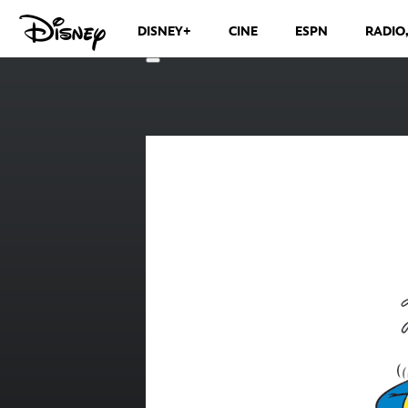
DISNEY+
CINE
ESPN
RADIO
CANALES DE TELEVISIÓN
VER MÁS