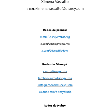
Ximena Vassallo
ximena.vassallo@disney.com
E-mail:
Redes de prensa:
x.com/DisneyPrensaArg
x
.com/DisneyPrensaMx
x.com/DisneyBRNews
Redes de Disney+:
x.com/disneyplusla
facebook.com/disneyplusla
instagram.com/disneyplusla
Youtube.com/disneyplusla
Redes de Hulu+: