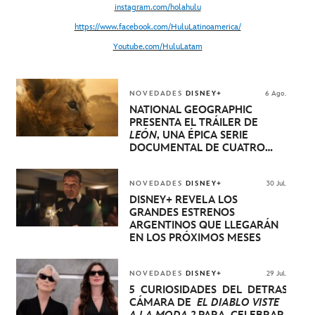
instagram.com/holahulu
https://www.facebook.com/HuluLatinoamerica/
Youtube.com/HuluLatam
NOVEDADES
DISNEY+
6 Ago.
NATIONAL GEOGRAPHIC
PRESENTA EL TRÁILER DE
LEÓN
, UNA ÉPICA SERIE
DOCUMENTAL DE CUATRO
EPISODIOS QUE NARRA LA
EXTRAORDINARIA EVOLUCIÓN
DE UN CACHORRO DE LEÓN
NOVEDADES
DISNEY+
30 Jul.
HASTA QUE SE CONVIERTE EN
DISNEY+ REVELA LOS
REY
GRANDES ESTRENOS
ARGENTINOS QUE LLEGARÁN
EN LOS PRÓXIMOS MESES
NOVEDADES
DISNEY+
29 Jul.
5 CURIOSIDADES DEL DETRÁS DE
CÁMARA DE
EL DIABLO VISTE