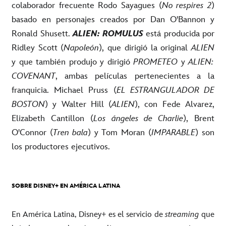
colaborador frecuente Rodo Sayagues (
No respires 2
)
basado en personajes creados por Dan O'Bannon y
Ronald Shusett.
ALIEN: ROMULUS
está producida por
Ridley Scott (
Napoleón
), que dirigió la original
ALIEN
y que también produjo y dirigió
PROMETEO
y
ALIEN:
COVENANT
, ambas películas pertenecientes a la
franquicia. Michael Pruss (
EL ESTRANGULADOR DE
BOSTON
) y Walter Hill (
ALIEN
), con Fede Alvarez,
Elizabeth Cantillon (
Los ángeles de Charlie
), Brent
O'Connor (
Tren bala
) y Tom Moran (
IMPARABLE
) son
los productores ejecutivos.
SOBRE DISNEY+ EN AMÉRICA LATINA
En América Latina, Disney+ es el servicio de
streaming
que