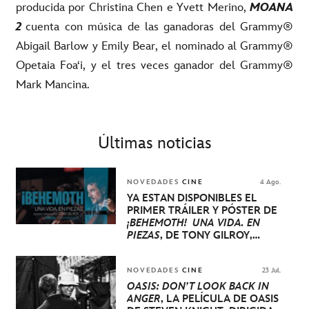
producida por Christina Chen e
Yvett
Merino,
MOANA
2
cuenta con música de las ganadoras del Grammy®
Abigail Barlow y Emily Bear, el nominado al Grammy®
Opetaia
Foaʻi
, y el tres veces ganador del Grammy®
Mark
Mancina
.
Últimas noticias
NOVEDADES
CINE
4 Ago.
YA ESTÁN DISPONIBLES EL
PRIMER TRÁILER Y PÓSTER DE
¡BEHEMOTH! UNA VIDA. EN
PIEZAS
, DE TONY GILROY,
PROTAGONIZADA POR PEDRO
PASCAL, OLIVIA WILDE, EVA
VICTOR Y WILL ARNETT
NOVEDADES
CINE
23 Jul.
OASIS: DON’T LOOK BACK IN
ANGER
, LA PELÍCULA DE OASIS