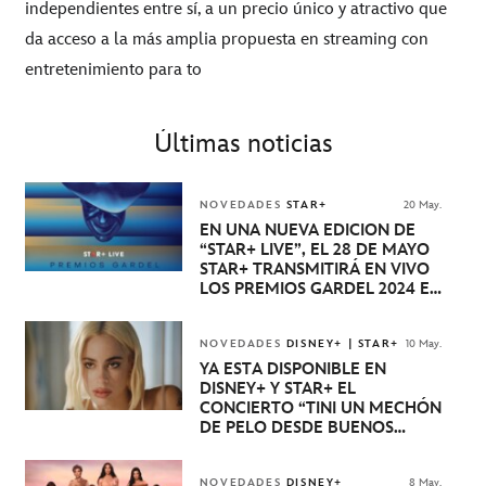
independientes entre sí, a un precio único y atractivo que
da acceso a la más amplia propuesta en streaming con
entretenimiento para to
Últimas noticias
NOVEDADES
STAR+
20 May.
EN UNA NUEVA EDICIÓN DE
“STAR+ LIVE”, EL 28 DE MAYO
STAR+ TRANSMITIRÁ EN VIVO
LOS PREMIOS GARDEL 2024 EN
EXCLUSIVA PARA
LATINOAMÉRICA DESDE EL
MOVISTAR ARENA DE BUENOS
NOVEDADES
DISNEY+ | STAR+
10 May.
AIRES
YA ESTÁ DISPONIBLE EN
DISNEY+ Y STAR+ EL
CONCIERTO “TINI UN MECHÓN
DE PELO DESDE BUENOS
AIRES”
NOVEDADES
DISNEY+
8 May.