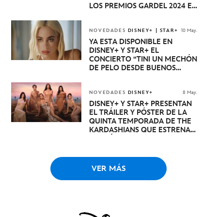
LOS PREMIOS GARDEL 2024 EN
EXCLUSIVA PARA
LATINOAMÉRICA DESDE EL
MOVISTAR ARENA DE BUENOS
NOVEDADES
DISNEY+ | STAR+
10 May.
AIRES
YA ESTÁ DISPONIBLE EN
DISNEY+ Y STAR+ EL
CONCIERTO “TINI UN MECHÓN
DE PELO DESDE BUENOS
AIRES”
NOVEDADES
DISNEY+
8 May.
DISNEY+ Y STAR+ PRESENTAN
EL TRÁILER Y PÓSTER DE LA
QUINTA TEMPORADA DE THE
KARDASHIANS QUE ESTRENA
EL PRÓXIMO 23 DE MAYO
VER MÁS