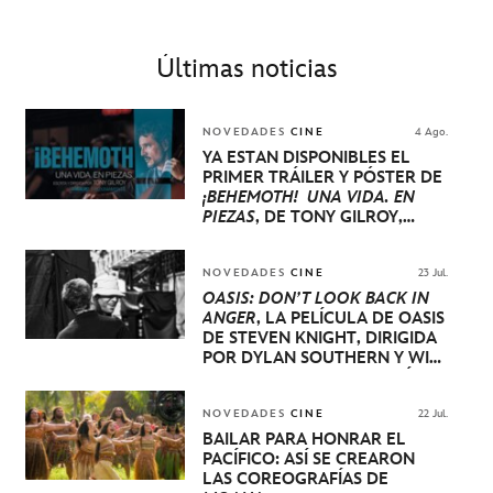
Últimas noticias
NOVEDADES
CINE
4 Ago.
YA ESTÁN DISPONIBLES EL
PRIMER TRÁILER Y PÓSTER DE
¡BEHEMOTH! UNA VIDA. EN
PIEZAS
, DE TONY GILROY,
PROTAGONIZADA POR PEDRO
PASCAL, OLIVIA WILDE, EVA
VICTOR Y WILL ARNETT
NOVEDADES
CINE
23 Jul.
OASIS: DON’T LOOK BACK IN
ANGER
, LA PELÍCULA DE OASIS
DE STEVEN KNIGHT, DIRIGIDA
POR DYLAN SOUTHERN Y WILL
LOVELACE, SE ESTRENARÁ A
NIVEL MUNDIAL EN EL
FESTIVAL INTERNACIONAL DE
NOVEDADES
CINE
22 Jul.
CINE DE VENECIA
BAILAR PARA HONRAR EL
PACÍFICO: ASÍ SE CREARON
LAS COREOGRAFÍAS DE