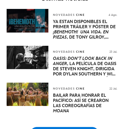
NOVEDADES
CINE
4 Ago.
YA ESTÁN DISPONIBLES EL
PRIMER TRÁILER Y PÓSTER DE
¡BEHEMOTH! UNA VIDA. EN
PIEZAS
, DE TONY GILROY,
PROTAGONIZADA POR PEDRO
PASCAL, OLIVIA WILDE, EVA
VICTOR Y WILL ARNETT
NOVEDADES
CINE
23 Jul.
OASIS: DON’T LOOK BACK IN
ANGER
, LA PELÍCULA DE OASIS
DE STEVEN KNIGHT, DIRIGIDA
POR DYLAN SOUTHERN Y WILL
LOVELACE, SE ESTRENARÁ A
NIVEL MUNDIAL EN EL
FESTIVAL INTERNACIONAL DE
NOVEDADES
CINE
22 Jul.
CINE DE VENECIA
BAILAR PARA HONRAR EL
PACÍFICO: ASÍ SE CREARON
LAS COREOGRAFÍAS DE
MOANA