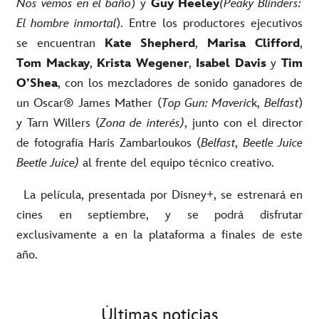
Nos vemos en el baño
) y
Guy Heeley
(Peaky Blinders:
El hombre inmortal
). Entre los productores ejecutivos
se encuentran
Kate Shepherd
,
Marisa Clifford
,
Tom Mackay
,
Krista Wegener
,
Isabel Davis
y
Tim
O’Shea
, con los mezcladores de sonido ganadores de
un Oscar® James Mather (
Top Gun: Maveric
k,
Belfast
)
y Tarn Willers (
Zona de interés)
, junto con el director
de fotografía Haris Zambarloukos (
Belfast
,
Beetle Juice
Beetle Juice)
al frente del equipo técnico creativo.
La película, presentada por Disney+, se estrenará en
cines en septiembre, y se podrá disfrutar
exclusivamente a en la plataforma a finales de este
año.
Últimas noticias