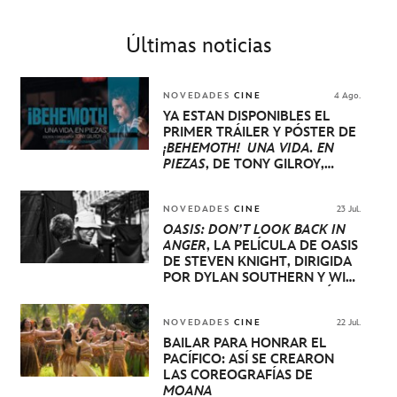
Últimas noticias
NOVEDADES
CINE
4 Ago.
YA ESTÁN DISPONIBLES EL
PRIMER TRÁILER Y PÓSTER DE
¡BEHEMOTH! UNA VIDA. EN
PIEZAS
, DE TONY GILROY,
PROTAGONIZADA POR PEDRO
PASCAL, OLIVIA WILDE, EVA
VICTOR Y WILL ARNETT
NOVEDADES
CINE
23 Jul.
OASIS: DON’T LOOK BACK IN
ANGER
, LA PELÍCULA DE OASIS
DE STEVEN KNIGHT, DIRIGIDA
POR DYLAN SOUTHERN Y WILL
LOVELACE, SE ESTRENARÁ A
NIVEL MUNDIAL EN EL
FESTIVAL INTERNACIONAL DE
NOVEDADES
CINE
22 Jul.
CINE DE VENECIA
BAILAR PARA HONRAR EL
PACÍFICO: ASÍ SE CREARON
LAS COREOGRAFÍAS DE
MOANA