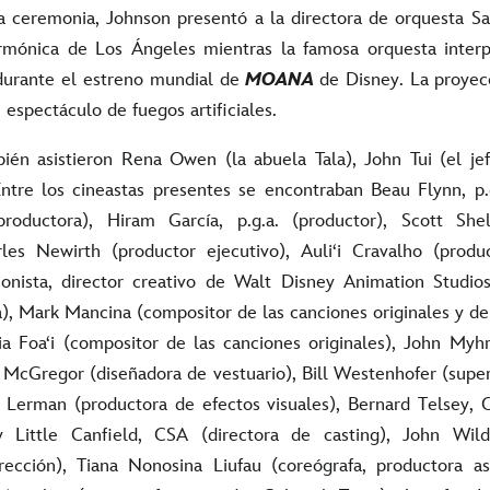
a ceremonia, Johnson presentó a la directora de orquesta Sa
larmónica de Los Ángeles mientras la famosa orquesta inter
durante el estreno mundial de
MOANA
de Disney. La proyec
 espectáculo de fuegos artificiales.
ién asistieron Rena Owen (la abuela Tala), John Tui (el jef
ntre los cineastas presentes se encontraban Beau Flynn, p.g
roductora), Hiram García, p.g.a. (productor), Scott She
rles Newirth (productor ejecutivo), Auliʻi Cravalho (produc
onista, director creativo de Walt Disney Animation Studi
a), Mark Mancina (compositor de las canciones originales y d
aia Foaʻi (compositor de las canciones originales), John Myh
z McGregor (diseñadora de vestuario), Bill Westenhofer (super
ie Lerman (productora de efectos visuales), Bernard Telsey, 
any Little Canfield, CSA (directora de casting), John Wil
ección), Tiana Nonosina Liufau (coreógrafa, productora as