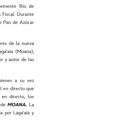
ntemente Río de
a Fiscal. Durante
co Pan de Azúcar
ores de la nueva
gaʻaia (Moana),
r y autor de las
uienes a su vez
al en directo que
 en directo, los
o de
MOANA.
La
a por Lagaʻaia y