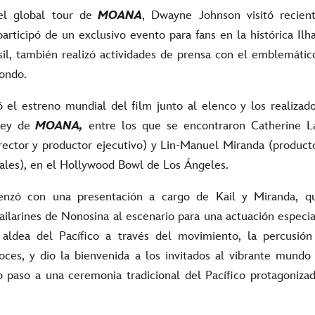
l global tour de
MOANA
, Dwayne Johnson visitó recie
articipó de un exclusivo evento para fans en la histórica Ilh
sil, también realizó actividades de prensa con el emblemáti
ondo.
 el estreno mundial del film junto al elenco y los realizad
ney de
MOANA,
entre los que se encontraron Catherine La
rector y productor ejecutivo) y Lin-Manuel Miranda (producto
nales), en el Hollywood Bowl de Los Ángeles.
nzó con una presentación a cargo de Kail y Miranda, q
bailarines de Nonosina al escenario para una actuación especi
aldea del Pacífico a través del movimiento, la percusión
voces, y dio la bienvenida a los invitados al vibrante mund
o paso a una ceremonia tradicional del Pacífico protagonizad