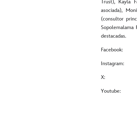
Trust), Kayla F
asociada), Mon
(consultor princ
Sopolemalama Fi
destacadas.
Face
Insta
Yout