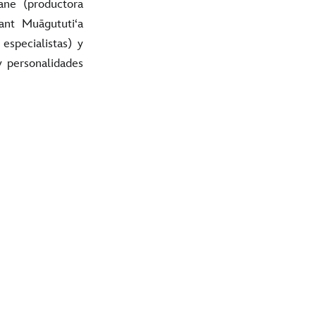
Lane (productora
ant Muāgututiʻa
 especialistas) y
y personalidades