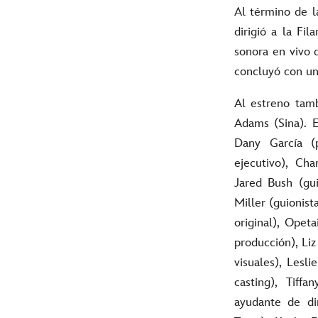
Al término de l
dirigió a la Fi
sonora en vivo 
concluyó con un
Al estreno tamb
Adams (Sina). E
Dany García (p
ejecutivo), Cha
Jared Bush (gui
Miller (guionist
original), Opet
producción), Li
visuales), Lesl
casting), Tiff
ayudante de dir