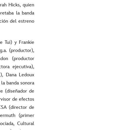
rah Hicks, quien
pretaba la banda
ción del estreno
e Tui) y Frankie
.a. (productor),
ldon (productor
tora ejecutiva),
os), Dana Ledoux
e la banda sonora
re (diseñador de
visor de efectos
CSA (director de
dermuth (primer
ociada, Cultural