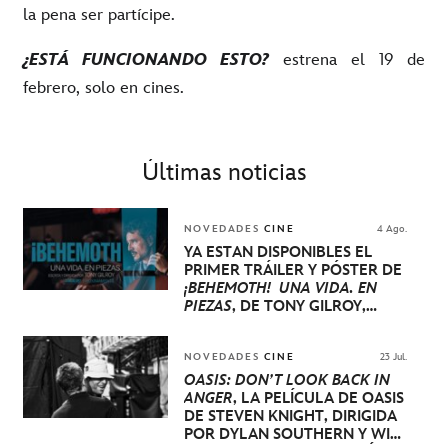
la pena ser partícipe.
¿ESTÁ FUNCIONANDO ESTO?
estrena el 19 de
febrero, solo en cines.
Últimas noticias
NOVEDADES
CINE
4 Ago.
YA ESTÁN DISPONIBLES EL
PRIMER TRÁILER Y PÓSTER DE
¡BEHEMOTH! UNA VIDA. EN
PIEZAS
, DE TONY GILROY,
PROTAGONIZADA POR PEDRO
PASCAL, OLIVIA WILDE, EVA
VICTOR Y WILL ARNETT
NOVEDADES
CINE
23 Jul.
OASIS: DON’T LOOK BACK IN
ANGER
, LA PELÍCULA DE OASIS
DE STEVEN KNIGHT, DIRIGIDA
POR DYLAN SOUTHERN Y WILL