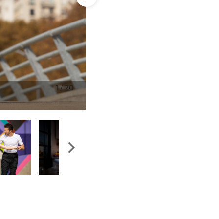
1
/
20