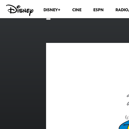
DISNEY+
CINE
ESPN
RADIO
CANALES DE TELEVISIÓN
VER MÁS